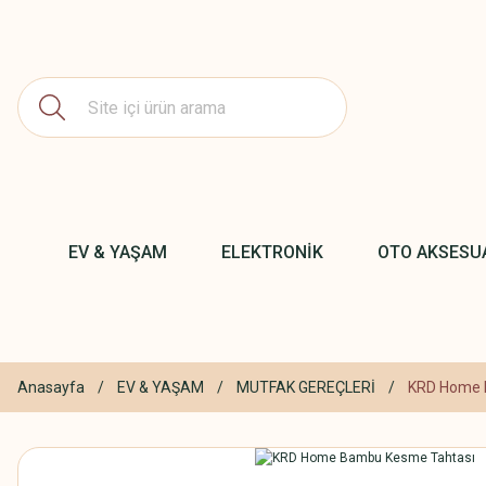
EV & YAŞAM
ELEKTRONİK
OTO AKSESU
Anasayfa
EV & YAŞAM
MUTFAK GEREÇLERİ
KRD Home 