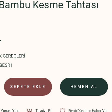
Bambu Kesme Tahtası
L
K GEREÇLERİ
BESR1
SEPETE EKLE
HEMEN AL
Yorum Yaz
Tavsiye Et
Fiyatı Düşünce Haber Ver