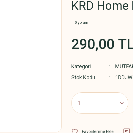
KRD Home 
0 yorum
290,00 T
Kategori
MUTFA
Stok Kodu
1DDJW