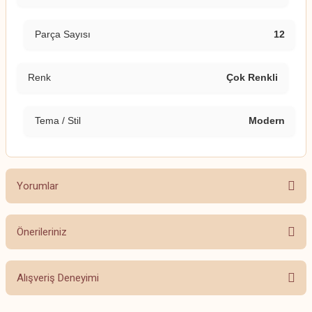
Parça Sayısı
12
Renk
Çok Renkli
Tema / Stil
Modern
Yorumlar
Önerileriniz
Bu ürüne ilk yorumu siz yapın!
Bu ürünün fiyat bilgisi, resim, ürün açıklamalarında ve diğer konularda
Alışveriş Deneyimi
yetersiz gördüğünüz noktaları öneri formunu kullanarak tarafımıza
Yorum Yaz
iletebilirsiniz.
Görüş ve önerileriniz için teşekkür ederiz.