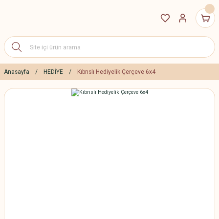
Anasayfa
HEDİYE
Kıbrıslı Hediyelik Çerçeve 6x4