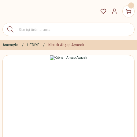
Anasayfa
HEDİYE
Kıbrıslı Ahşap Açacak