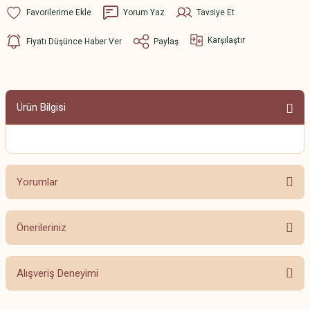
Yorum Yaz
Tavsiye Et
Karşılaştır
Fiyatı Düşünce Haber Ver
Paylaş
Ürün Bilgisi
Yorumlar
Önerileriniz
Bu ürüne ilk yorumu siz yapın!
Bu ürünün fiyat bilgisi, resim, ürün açıklamalarında ve diğer konularda
Alışveriş Deneyimi
yetersiz gördüğünüz noktaları öneri formunu kullanarak tarafımıza
Yorum Yaz
iletebilirsiniz.
Görüş ve önerileriniz için teşekkür ederiz.