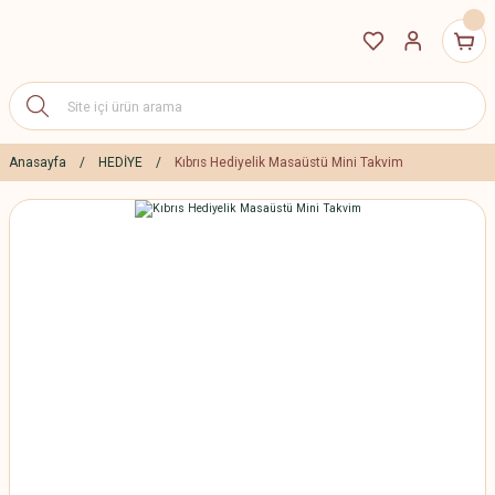
Anasayfa
HEDİYE
Kıbrıs Hediyelik Masaüstü Mini Takvim