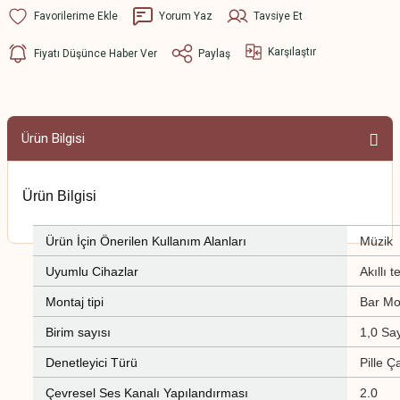
Yorum Yaz
Tavsiye Et
Karşılaştır
Fiyatı Düşünce Haber Ver
Paylaş
Ürün Bilgisi
Ürün Bilgisi
Ürün İçin Önerilen Kullanım Alanları
Müzik
Uyumlu Cihazlar
Akıllı t
Montaj tipi
Bar Mo
Birim sayısı
1,0 Say
Denetleyici Türü
Pille Ç
Çevresel Ses Kanalı Yapılandırması
2.0