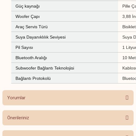
Güç kaynağı
Pille Ç
Woofer Çapı
3,88 İn
Araç Servis Türü
Bisiklet
Suya Dayanıklılık Seviyesi
Suya D
Pil Sayısı
1 Lityu
Bluetooth Aralığı
10 Met
Subwoofer Bağlantı Teknolojisi
Kablos
Bağlantı Protokolü
Blueto
Yorumlar
Önerileriniz
Bu ürüne ilk yorumu siz yapın!
Bu ürünün fiyat bilgisi, resim, ürün açıklamalarında ve diğer konularda