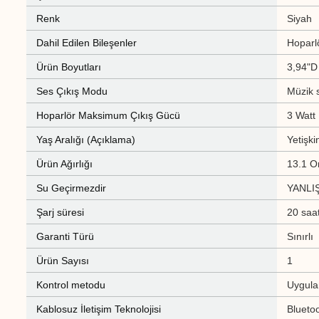
Renk
Siyah
Dahil Edilen Bileşenler
Hoparl
Ürün Boyutları
3,94"D
Ses Çıkış Modu
Müzik s
Hoparlör Maksimum Çıkış Gücü
3 Watt
Yaş Aralığı (Açıklama)
Yetişki
Ürün Ağırlığı
13.1 O
Su Geçirmezdir
YANLI
Şarj süresi
20 saa
Garanti Türü
Sınırlı
Ürün Sayısı
1
Kontrol metodu
Uygul
Kablosuz İletişim Teknolojisi
Blueto