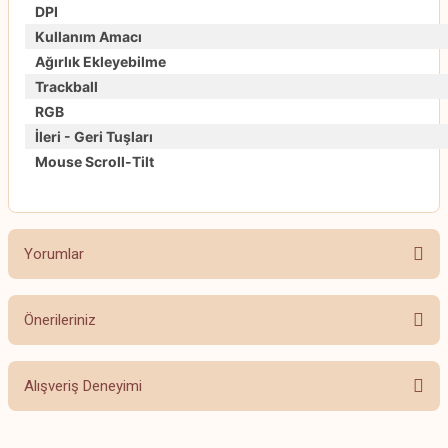
DPI
Kullanım Amacı
Ağırlık Ekleyebilme
Trackball
RGB
İleri - Geri Tuşları
Mouse Scroll-Tilt
Yorumlar
Önerileriniz
Bu ürüne ilk yorumu siz yapın!
Bu ürünün fiyat bilgisi, resim, ürün açıklamalarında ve diğer konularda
Alışveriş Deneyimi
yetersiz gördüğünüz noktaları öneri formunu kullanarak tarafımıza
Yorum Yaz
iletebilirsiniz.
Görüş ve önerileriniz için teşekkür ederiz.
Beğendim