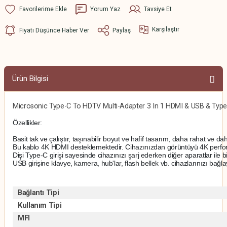
Yorum Yaz
Tavsiye Et
Karşılaştır
Fiyatı Düşünce Haber Ver
Paylaş
Ürün Bilgisi
Microsonic Type-C To HDTV Multi-Adapter 3 In 1 HDMI & USB & Typ
Özellikler:
Basit tak ve çalıştır, taşınabilir boyut ve hafif tasarım, daha rahat ve daha
Bu kablo 4K HDMI desteklemektedir. Cihazınızdan görüntüyü 4K perform
Dişi Type-C girişi sayesinde cihazınızı şarj ederken diğer aparatlar ile b
USB girişine klavye, kamera, hub'lar, flash bellek vb. cihazlarınızı bağlay
Bağlantı Tipi
Kullanım Tipi
MFI