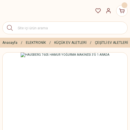
Anasayfa
ELEKTRONİK
KÜÇÜK EV ALETLERİ
ÇEŞİTLİ EV ALETLERİ