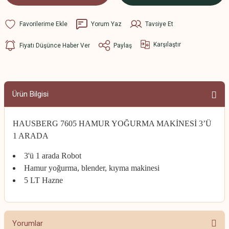
Yorum Yaz
Tavsiye Et
Karşılaştır
Fiyatı Düşünce Haber Ver
Paylaş
Ürün Bilgisi
HAUSBERG 7605 HAMUR YOĞURMA MAKİNESİ 3’Ü
1 ARADA
3'ü 1 arada Robot
Hamur yoğurma, blender, kıyma makinesi
5 LT Hazne
Yorumlar