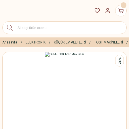
Anasayfa
ELEKTRONİK
KÜÇÜK EV ALETLERİ
TOST MAKİNELERİ
%32