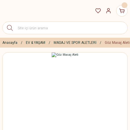
Anasayfa
EV & YAŞAM
MASAJ VE SPOR ALETLERİ
Göz Masaj Aleti