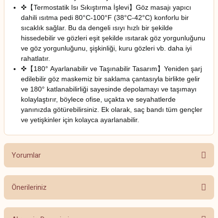
✜【Termostatik Isı Sıkıştırma İşlevi】Göz masajı yapıcı
dahili ısıtma pedi 80°C-100°F (38°C-42°C) konforlu bir
sıcaklık sağlar. Bu da dengeli ısıyı hızlı bir şekilde
hissedebilir ve gözleri eşit şekilde ısıtarak göz yorgunluğunu
ve göz yorgunluğunu, şişkinliği, kuru gözleri vb. daha iyi
rahatlatır.
✜【180° Ayarlanabilir ve Taşınabilir Tasarım】Yeniden şarj
edilebilir göz maskemiz bir saklama çantasıyla birlikte gelir
ve 180° katlanabilirliği sayesinde depolamayı ve taşımayı
kolaylaştırır, böylece ofise, uçakta ve seyahatlerde
yanınızda götürebilirsiniz. Ek olarak, saç bandı tüm gençler
ve yetişkinler için kolayca ayarlanabilir.
Yorumlar
Önerileriniz
Bu ürüne ilk yorumu siz yapın!
Bu ürünün fiyat bilgisi, resim, ürün açıklamalarında ve diğer konularda