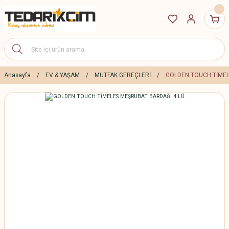
Anasayfa
EV & YAŞAM
MUTFAK GEREÇLERİ
GOLDEN TOUCH TİMEL