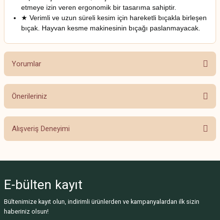
etmeye izin veren ergonomik bir tasarıma sahiptir.
★ Verimli ve uzun süreli kesim için hareketli bıçakla birleşen
bıçak. Hayvan kesme makinesinin bıçağı paslanmayacak.
Yorumlar
Önerileriniz
Bu ürüne ilk yorumu siz yapın!
Bu ürünün fiyat bilgisi, resim, ürün açıklamalarında ve diğer konularda
Alışveriş Deneyimi
yetersiz gördüğünüz noktaları öneri formunu kullanarak tarafımıza
Yorum Yaz
iletebilirsiniz.
Görüş ve önerileriniz için teşekkür ederiz.
Beğendim
Fahriye Açık | 08/09/2024
Ürün resmi kalitesiz, bozuk veya görüntülenemiyor.
E-bülten
kayıt
Ürün açıklamasında eksik bilgiler bulunuyor.
Ürün mükemmel, gerçekten
Bültenimize kayıt olun, indirimli ürünlerden ve kampanyalardan ilk sizin
Ürün bilgilerinde hatalar bulunuyor.
çok memnun kaldık.
haberiniz olsun!
Ürün fiyatı diğer sitelerden daha pahalı.