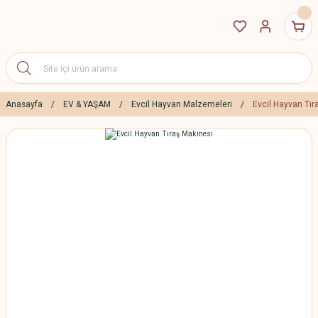
Anasayfa
EV & YAŞAM
Evcil Hayvan Malzemeleri
Evcil Hayvan Tır