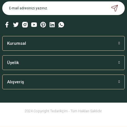
B... Ç... | 02/09/2024
Bu ürüne benzer farklı alternatifler olmalı.
Deneyimini Paylaş
Kurumsal
Gönder
Üyelik
Alışveriş
2024 Copyright Tedarikçim - Tüm Hakları Saklıdır.