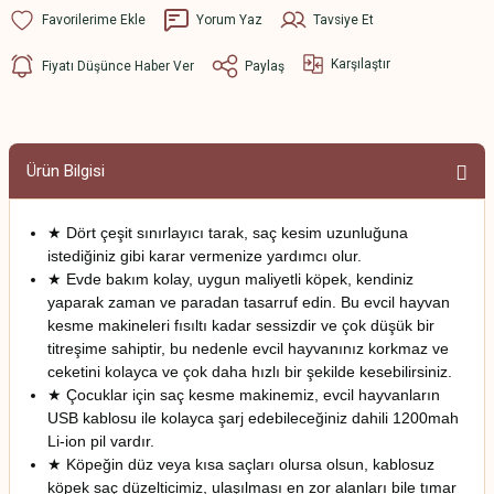
Yorum Yaz
Tavsiye Et
Karşılaştır
Fiyatı Düşünce Haber Ver
Paylaş
Ürün Bilgisi
★ Dört çeşit sınırlayıcı tarak, saç kesim uzunluğuna
istediğiniz gibi karar vermenize yardımcı olur.
★ Evde bakım kolay, uygun maliyetli köpek, kendiniz
yaparak zaman ve paradan tasarruf edin. Bu evcil hayvan
kesme makineleri fısıltı kadar sessizdir ve çok düşük bir
titreşime sahiptir, bu nedenle evcil hayvanınız korkmaz ve
ceketini kolayca ve çok daha hızlı bir şekilde kesebilirsiniz.
★ Çocuklar için saç kesme makinemiz, evcil hayvanların
USB kablosu ile kolayca şarj edebileceğiniz dahili 1200mah
Li-ion pil vardır.
★ Köpeğin düz veya kısa saçları olursa olsun, kablosuz
köpek saç düzelticimiz, ulaşılması en zor alanları bile tımar