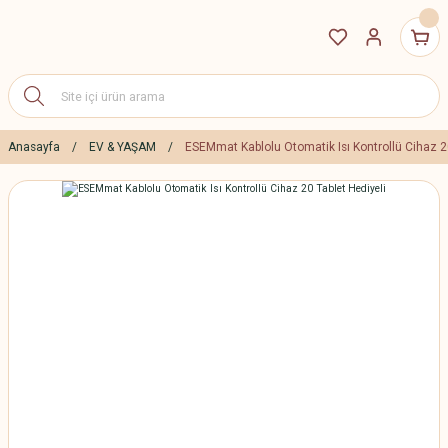
Anasayfa
EV & YAŞAM
ESEMmat Kablolu Otomatik Isı Kontrollü Cihaz 20