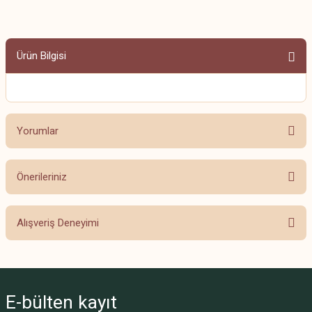
Ürün Bilgisi
Yorumlar
Önerileriniz
Bu ürüne ilk yorumu siz yapın!
Bu ürünün fiyat bilgisi, resim, ürün açıklamalarında ve diğer konularda
Alışveriş Deneyimi
yetersiz gördüğünüz noktaları öneri formunu kullanarak tarafımıza
Yorum Yaz
iletebilirsiniz.
Görüş ve önerileriniz için teşekkür ederiz.
Beğendim
Fahriye Açık | 08/09/2024
Ürün resmi kalitesiz, bozuk veya görüntülenemiyor.
E-bülten
kayıt
Ürün açıklamasında eksik bilgiler bulunuyor.