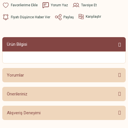
Yorum Yaz
Tavsiye Et
Karşılaştır
Fiyatı Düşünce Haber Ver
Paylaş
Ürün Bilgisi
Yorumlar
Önerileriniz
Bu ürüne ilk yorumu siz yapın!
Bu ürünün fiyat bilgisi, resim, ürün açıklamalarında ve diğer konularda
Alışveriş Deneyimi
yetersiz gördüğünüz noktaları öneri formunu kullanarak tarafımıza
Yorum Yaz
iletebilirsiniz.
Görüş ve önerileriniz için teşekkür ederiz.