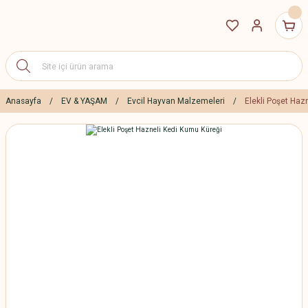
Anasayfa
EV & YAŞAM
Evcil Hayvan Malzemeleri
Elekli Poşet Haz