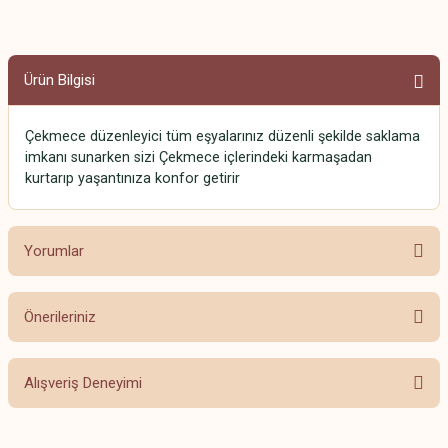
Ürün Bilgisi
Çekmece düzenleyici tüm eşyalarınız düzenli şekilde saklama
imkanı sunarken sizi Çekmece içlerindeki karmaşadan
kurtarıp yaşantınıza konfor getirir
Yorumlar
Önerileriniz
Bu ürüne ilk yorumu siz yapın!
Bu ürünün fiyat bilgisi, resim, ürün açıklamalarında ve diğer konularda
Alışveriş Deneyimi
yetersiz gördüğünüz noktaları öneri formunu kullanarak tarafımıza
Yorum Yaz
iletebilirsiniz.
Görüş ve önerileriniz için teşekkür ederiz.
Beğendim