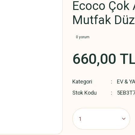
Ecoco Çok 
Mutfak Düz
0 yorum
660,00 T
Kategori
EV & Y
Stok Kodu
5EB3T