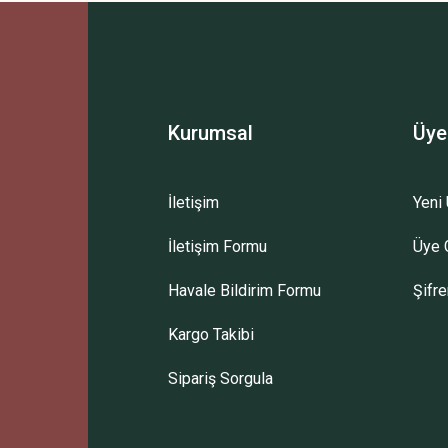
Bu ürüne ilk yorumu siz yapın!
Yorum Yaz
Kurumsal
Üye
İletişim
Yeni 
İletişim Formu
Üye G
Gönder
Havale Bildirim Formu
Şifr
Kargo Takibi
Sipariş Sorgula