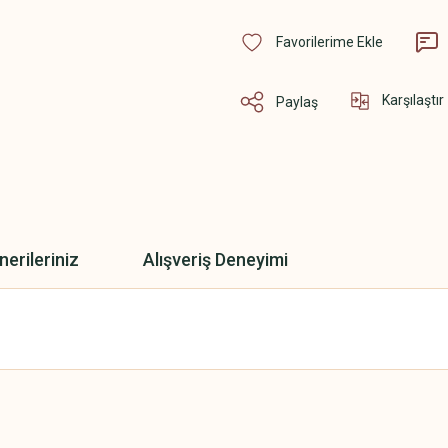
Karşılaştır
Paylaş
nerileriniz
Alışveriş Deneyimi
 yetersiz gördüğünüz noktaları öneri formunu kullanarak tarafımıza iletebilirsini