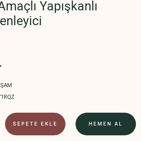
Amaçlı Yapışkanlı
enleyici
L
AŞAM
71RQZ
SEPETE EKLE
HEMEN AL