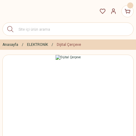
Anasayfa
ELEKTRONİK
Dijital Çerçeve