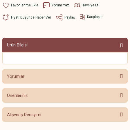
Yorum Yaz
Tavsiye Et
Karşılaştır
Fiyatı Düşünce Haber Ver
Paylaş
Ürün Bilgisi
Yorumlar
Önerileriniz
Bu ürüne ilk yorumu siz yapın!
Bu ürünün fiyat bilgisi, resim, ürün açıklamalarında ve diğer konularda
Alışveriş Deneyimi
yetersiz gördüğünüz noktaları öneri formunu kullanarak tarafımıza
Yorum Yaz
iletebilirsiniz.
Görüş ve önerileriniz için teşekkür ederiz.