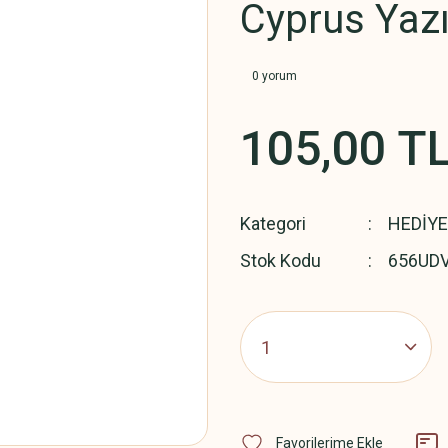
Cyprus Yazı
0 yorum
105,00 T
Kategori
HEDİYE
Stok Kodu
656UD