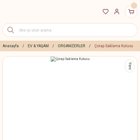
Anasayfa
EV & YAŞAM
ORGANİZERLER
Çorap Saklama Kutusu
Yeni