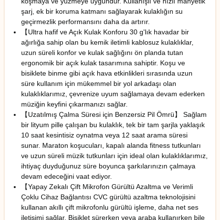
koşmaya ve yüzmeye uygundur. Kullanışlı ve hızlı manyetik
şarj, ek bir koruma katmanı sağlayarak kulaklığın su
geçirmezlik performansını daha da artırır.
【Ultra hafif ve Açık Kulak Konforu 30 g'lık havadar bir
ağırlığa sahip olan bu kemik iletimli kablosuz kulaklıklar,
uzun süreli konfor ve kulak sağlığını ön planda tutan
ergonomik bir açık kulak tasarımına sahiptir. Koşu ve
bisiklete binme gibi açık hava etkinlikleri sırasında uzun
süre kullanım için mükemmel bir yol arkadaşı olan
kulaklıklarımız, çevrenize uyum sağlamaya devam ederken
müziğin keyfini çıkarmanızı sağlar.
【Uzatılmış Çalma Süresi için Benzersiz Pil Ömrü】 Sağlam
bir lityum pille çalışan bu kulaklık, tek bir tam şarjla yaklaşık
10 saat kesintisiz oynatma veya 12 saat arama süresi
sunar. Maraton koşucuları, kapalı alanda fitness tutkunları
ve uzun süreli müzik tutkunları için ideal olan kulaklıklarımız,
ihtiyaç duyduğunuz süre boyunca şarkılarınızın çalmaya
devam edeceğini vaat ediyor.
【Yapay Zekalı Çift Mikrofon Gürültü Azaltma ve Verimli
Çoklu Cihaz Bağlantısı CVC gürültü azaltma teknolojisini
kullanan akıllı çift mikrofonlu gürültü işleme, daha net ses
iletişimi sağlar. Bisiklet sürerken veya araba kullanırken bile