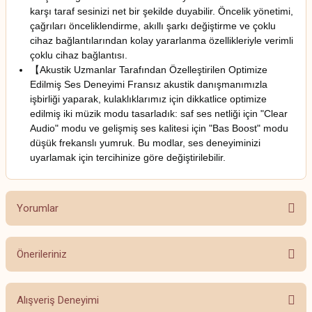
karşı taraf sesinizi net bir şekilde duyabilir. Öncelik yönetimi,
çağrıları önceliklendirme, akıllı şarkı değiştirme ve çoklu
cihaz bağlantılarından kolay yararlanma özellikleriyle verimli
çoklu cihaz bağlantısı.
【Akustik Uzmanlar Tarafından Özelleştirilen Optimize
Edilmiş Ses Deneyimi Fransız akustik danışmanımızla
işbirliği yaparak, kulaklıklarımız için dikkatlice optimize
edilmiş iki müzik modu tasarladık: saf ses netliği için "Clear
Audio" modu ve gelişmiş ses kalitesi için "Bas Boost" modu
düşük frekanslı yumruk. Bu modlar, ses deneyiminizi
uyarlamak için tercihinize göre değiştirilebilir.
Yorumlar
Önerileriniz
Bu ürüne ilk yorumu siz yapın!
Bu ürünün fiyat bilgisi, resim, ürün açıklamalarında ve diğer konularda
Alışveriş Deneyimi
yetersiz gördüğünüz noktaları öneri formunu kullanarak tarafımıza
Yorum Yaz