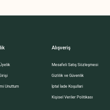
z.
lik
Alışveriş
Üyelik
Mesafeli Satış Sözleşmesi
irişi
Gizlilik ve Güvenlik
emi Unuttum
İptal İade Koşullari
Kişisel Veriler Politikası