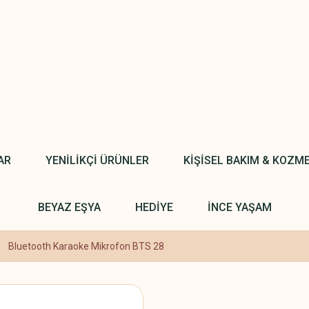
AR
YENİLİKÇİ ÜRÜNLER
KİŞİSEL BAKIM & KOZM
BEYAZ EŞYA
HEDİYE
İNCE YAŞAM
Bluetooth Karaoke Mikrofon BTS 28