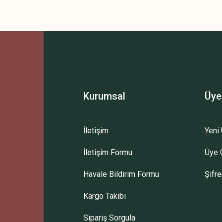
 yetersiz gördüğünüz noktaları öneri formunu kullanarak tarafımıza iletebilirsini
Bu ürüne ilk yorumu siz yapın!
Yorum Yaz
Kurumsal
Üye
İletişim
Yeni 
İletişim Formu
Üye G
Gönder
Havale Bildirim Formu
Şifr
Kargo Takibi
Sipariş Sorgula