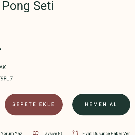
 Pong Seti
L
AK
79FU7
SEPETE EKLE
HEMEN AL
Yorum Yaz
Tavsiye Et
Fiyatı Düşünce Haber Ver