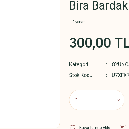
Bira Bardak
0 yorum
300,00 T
Kategori
OYUNC
Stok Kodu
U7XFX