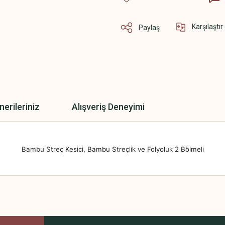
Karşılaştır
Paylaş
nerileriniz
Alışveriş Deneyimi
Bambu Streç Kesici, Bambu Streçlik ve Folyoluk 2 Bölmeli
 yetersiz gördüğünüz noktaları öneri formunu kullanarak tarafımıza iletebilirsini
Bu ürüne ilk yorumu siz yapın!