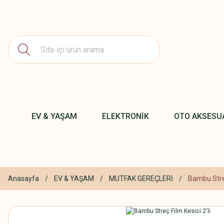
EV & YAŞAM
ELEKTRONİK
OTO AKSESU
Anasayfa
EV & YAŞAM
MUTFAK GEREÇLERİ
Bambu Streç