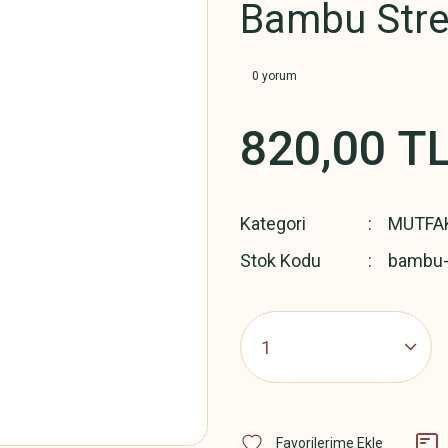
Bambu Streç
0 yorum
820,00 T
Kategori
MUTFA
Stok Kodu
bambu-s