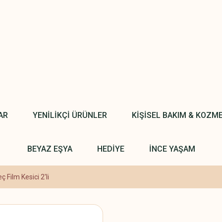
AR
YENİLİKÇİ ÜRÜNLER
KİŞİSEL BAKIM & KOZM
BEYAZ EŞYA
HEDİYE
İNCE YAŞAM
 Film Kesici 2'li