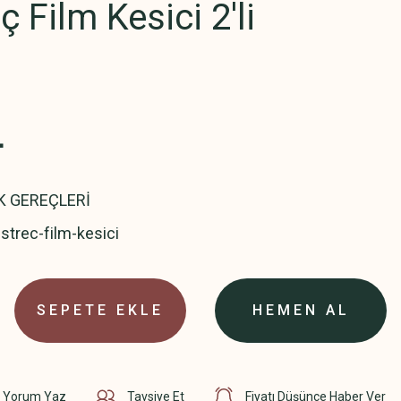
 Film Kesici 2'li
L
K GEREÇLERİ
trec-film-kesici
SEPETE EKLE
HEMEN AL
Yorum Yaz
Tavsiye Et
Fiyatı Düşünce Haber Ver