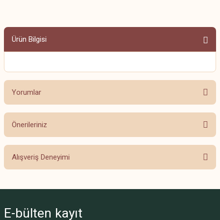
Ürün Bilgisi
Yorumlar
Önerileriniz
Bu ürüne ilk yorumu siz yapın!
Bu ürünün fiyat bilgisi, resim, ürün açıklamalarında ve diğer konularda
Alışveriş Deneyimi
yetersiz gördüğünüz noktaları öneri formunu kullanarak tarafımıza
Yorum Yaz
iletebilirsiniz.
Görüş ve önerileriniz için teşekkür ederiz.
Beğendim
Fahriye Açık | 08/09/2024
Ürün resmi kalitesiz, bozuk veya görüntülenemiyor.
E-bülten
kayıt
Ürün açıklamasında eksik bilgiler bulunuyor.