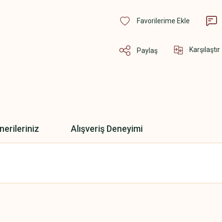
Karşılaştır
Paylaş
nerileriniz
Alışveriş Deneyimi
 yetersiz gördüğünüz noktaları öneri formunu kullanarak tarafımıza iletebilirsini