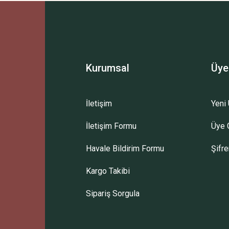
Bu ürüne ilk yorumu siz yapın!
Yorum Yaz
Kurumsal
Üye
İletişim
Yeni 
İletişim Formu
Üye G
Gönder
Havale Bildirim Formu
Şifr
Kargo Takibi
Sipariş Sorgula