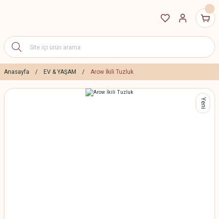
Anasayfa
EV & YAŞAM
Arow İkili Tuzluk
Yeni