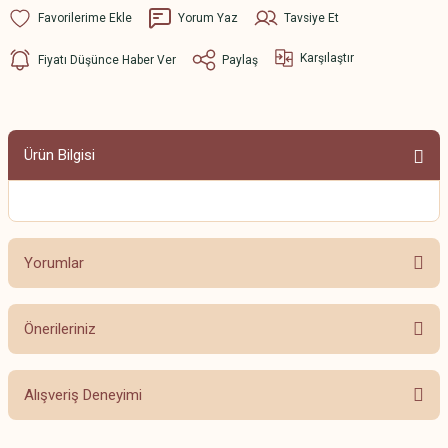
Yorum Yaz
Tavsiye Et
Karşılaştır
Fiyatı Düşünce Haber Ver
Paylaş
Ürün Bilgisi
Yorumlar
Önerileriniz
Bu ürüne ilk yorumu siz yapın!
Bu ürünün fiyat bilgisi, resim, ürün açıklamalarında ve diğer konularda
Alışveriş Deneyimi
yetersiz gördüğünüz noktaları öneri formunu kullanarak tarafımıza
Yorum Yaz
iletebilirsiniz.
Görüş ve önerileriniz için teşekkür ederiz.