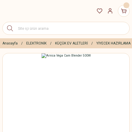
Anasayfa
ELEKTRONİK
KÜÇÜK EV ALETLERİ
YİYECEK HAZIRLAMA