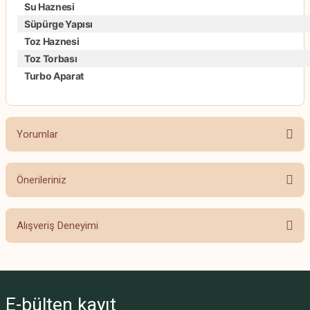
Su Haznesi
Süpürge Yapısı
Toz Haznesi
Toz Torbası
Turbo Aparat
Yorumlar
Önerileriniz
Bu ürüne ilk yorumu siz yapın!
Bu ürünün fiyat bilgisi, resim, ürün açıklamalarında ve diğer konularda
Alışveriş Deneyimi
yetersiz gördüğünüz noktaları öneri formunu kullanarak tarafımıza
Yorum Yaz
iletebilirsiniz.
Görüş ve önerileriniz için teşekkür ederiz.
Beğendim
Fahriye Açık | 08/09/2024
Ürün resmi kalitesiz, bozuk veya görüntülenemiyor.
E-bülten
kayıt