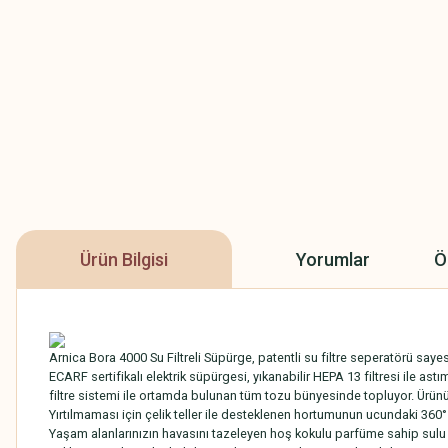
Ürün Bilgisi
Yorumlar
Ö
Arnica Bora 4000 Su Filtreli Süpürge, patentli su filtre seperatörü sayes
ECARF sertifikalı elektrik süpürgesi, yıkanabilir HEPA 13 filtresi ile ast
filtre sistemi ile ortamda bulunan tüm tozu bünyesinde topluyor. Ürünü
Yırtılmaması için çelik teller ile desteklenen hortumunun ucundaki 360° d
Yaşam alanlarınızın havasını tazeleyen hoş kokulu parfüme sahip sulu elek