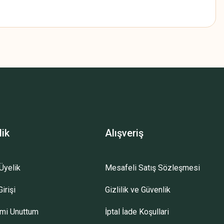
z.
lik
Alışveriş
Üyelik
Mesafeli Satış Sözleşmesi
irişi
Gizlilik ve Güvenlik
emi Unuttum
İptal İade Koşullari