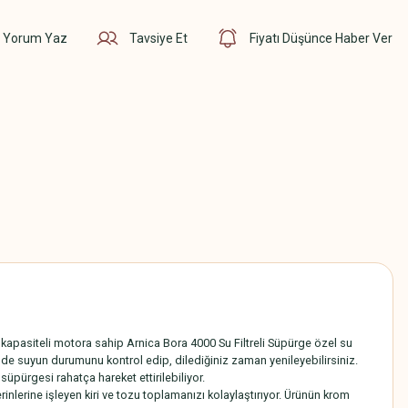
Yorum Yaz
Tavsiye Et
Fiyatı Düşünce Haber Ver
0 W kapasiteli motora sahip Arnica Bora 4000 Su Filtreli Süpürge özel su
nde suyun durumunu kontrol edip, dilediğiniz zaman yenileyebilirsiniz.
süpürgesi rahatça hareket ettirilebiliyor.
rinlerine işleyen kiri ve tozu toplamanızı kolaylaştırıyor. Ürünün krom