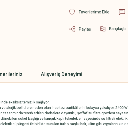
Karşılaştır
Paylaş
nerileriniz
Alışveriş Deneyimi
inde eksiksiz temizlik sağlıyor.
ım ve alerjik belirtilere neden olan ince toz partiküllerini kolayca yakalıyor. 240
n tasarımında tercih edilen darbelere dayanıklı, şeffaf su filtre gövdesi sayesi
önebilen soket başlığı ve kauçuk kaplı tekerlekleri sayesinde su filtreli elektrik 
trik süpürgesi ile birlikte sunulan turbo başlık halı, kilim gibi eşyalarınızın de