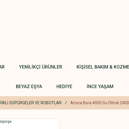
AR
YENİLİKÇİ ÜRÜNLER
KİŞİSEL BAKIM & KOZM
BEYAZ EŞYA
HEDİYE
İNCE YAŞAM
RİKLİ SÜPÜRGELER VE ROBOTLAR
Arnica Bora 4000 Su Filtreli 240