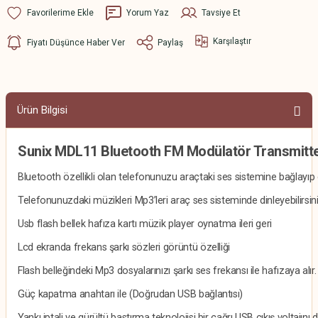
Yorum Yaz
Tavsiye Et
Karşılaştır
Fiyatı Düşünce Haber Ver
Paylaş
Ürün Bilgisi
Sunix MDL11 Bluetooth FM Modülatör Transmitter 2
Bluetooth özellikli olan telefonunuzu araçtaki ses sistemine bağlayı
Telefonunuzdaki müzikleri Mp3’leri araç ses sisteminde dinleyebilirsini
Usb flash bellek hafıza kartı müzik player oynatma ileri geri
Lcd ekranda frekans şarkı sözleri görüntü özelliği
Flash belleğindeki Mp3 dosyalarınızı şarkı ses frekansı ile hafızaya alır.
Güç kapatma anahtarı ile (Doğrudan USB bağlantısı)
Yankı iptali ve gürültü bastırma teknolojisi bir çağrı USB çıkış voltajını 