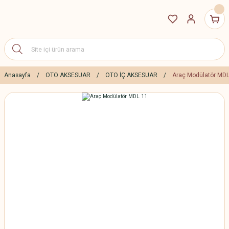
Anasayfa
OTO AKSESUAR
OTO İÇ AKSESUAR
Araç Modülatör MDL