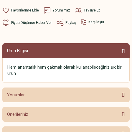
Yorum Yaz
Tavsiye Et
Karşılaştır
Fiyatı Düşünce Haber Ver
Paylaş
Ürün Bilgisi
Hem anahtarlık hem çakmak olarak kullanabileceğiniz şık bir
ürün
Yorumlar
Önerileriniz
Bu ürüne ilk yorumu siz yapın!
Bu ürünün fiyat bilgisi, resim, ürün açıklamalarında ve diğer konularda