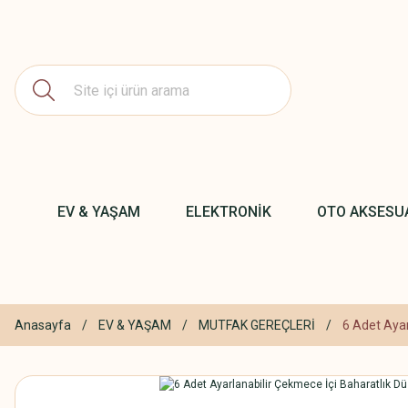
EV & YAŞAM
ELEKTRONİK
OTO AKSESU
Anasayfa
EV & YAŞAM
MUTFAK GEREÇLERİ
6 Adet Ayar