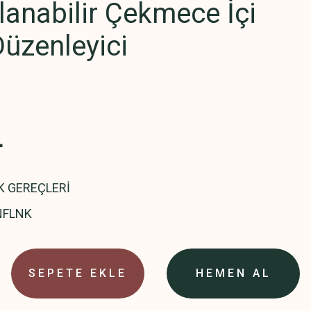
lanabilir Çekmece İçi
Düzenleyici
L
K GEREÇLERİ
NFLNK
SEPETE EKLE
HEMEN AL