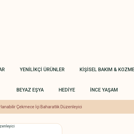
AR
YENİLİKÇİ ÜRÜNLER
KİŞİSEL BAKIM & KOZM
BEYAZ EŞYA
HEDİYE
İNCE YAŞAM
lanabilir Çekmece İçi Baharatlık Düzenleyici