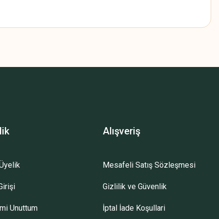
z.
lik
Alışveriş
Üyelik
Mesafeli Satış Sözleşmesi
irişi
Gizlilik ve Güvenlik
emi Unuttum
İptal İade Koşullari