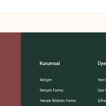
 yetersiz gördüğünüz noktaları öneri formunu kullanarak tarafımıza iletebilirsini
Bu ürüne ilk yorumu siz yapın!
Yorum Yaz
Kurumsal
Üye
İletişim
Yeni 
İletişim Formu
Üye G
Gönder
Havale Bildirim Formu
Şifr