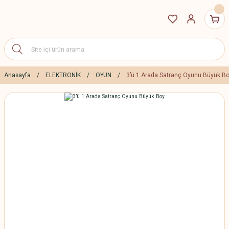
Anasayfa
ELEKTRONİK
OYUN
3’ü 1 Arada Satranç Oyunu Büyük B