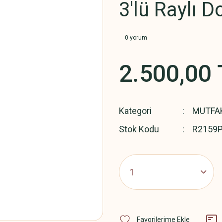
3'lü Raylı D
0 yorum
2.500,00 
Kategori
MUTFA
Stok Kodu
R2159