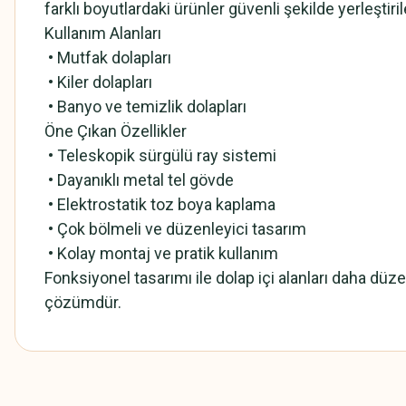
farklı boyutlardaki ürünler güvenli şekilde yerleştir
Kullanım Alanları
•
Mutfak dolapları
•
Kiler dolapları
•
Banyo ve temizlik dolapları
Öne Çıkan Özellikler
•
Teleskopik sürgülü ray sistemi
•
Dayanıklı metal tel gövde
•
Elektrostatik toz boya kaplama
•
Çok bölmeli ve düzenleyici tasarım
•
Kolay montaj ve pratik kullanım
Fonksiyonel tasarımı ile dolap içi alanları daha düzen
çözümdür.
Bu ürünün fiyat bilgisi, resim, ürün açıklamalarında ve diğer konularda
Beğendim