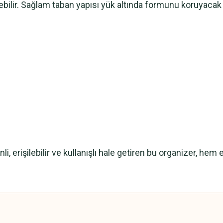
ilebilir. Sağlam taban yapısı yük altında formunu koruyacak 
li, erişilebilir ve kullanışlı hale getiren bu organizer, he
 yetersiz gördüğünüz noktaları öneri formunu kullanarak tarafımıza iletebilirsini