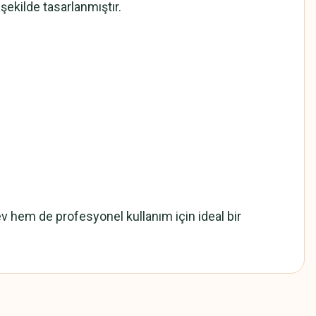
şekilde tasarlanmıştır.
m ev hem de profesyonel kullanım için ideal bir
z.