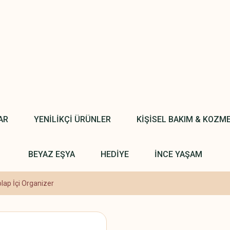
AR
YENİLİKÇİ ÜRÜNLER
KİŞİSEL BAKIM & KOZM
BEYAZ EŞYA
HEDİYE
İNCE YAŞAM
olap İçi Organizer