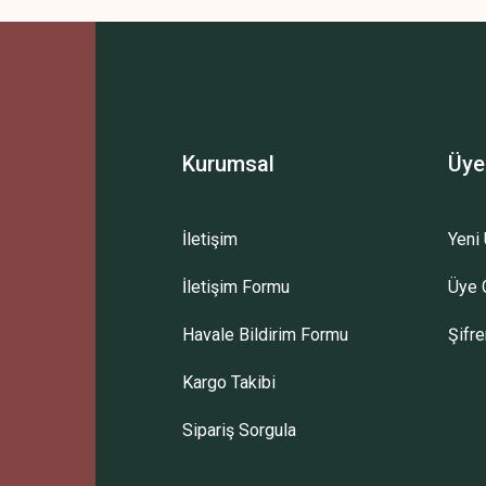
Bu ürüne ilk yorumu siz yapın!
Yorum Yaz
Kurumsal
Üye
İletişim
Yeni 
İletişim Formu
Üye G
Gönder
Havale Bildirim Formu
Şifr
Kargo Takibi
Sipariş Sorgula