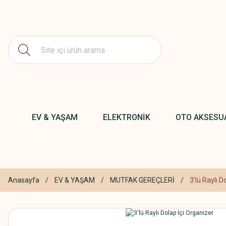
EV & YAŞAM
ELEKTRONİK
OTO AKSESU
Anasayfa
EV & YAŞAM
MUTFAK GEREÇLERİ
3'lü Raylı D