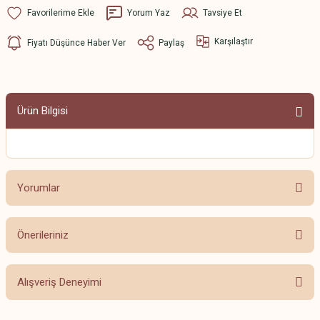
Yorum Yaz
Tavsiye Et
Karşılaştır
Fiyatı Düşünce Haber Ver
Paylaş
Ürün Bilgisi
Yorumlar
Önerileriniz
Bu ürüne ilk yorumu siz yapın!
Bu ürünün fiyat bilgisi, resim, ürün açıklamalarında ve diğer konularda
Alışveriş Deneyimi
yetersiz gördüğünüz noktaları öneri formunu kullanarak tarafımıza
Yorum Yaz
iletebilirsiniz.
Görüş ve önerileriniz için teşekkür ederiz.