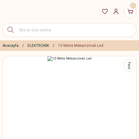
Anasayfa
ELEKTRONİK
10 Metre Mekanizmalı Led
Yeni